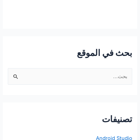
بحث في الموقع
ا
ل
ب
ح
ث
تصنيفات
ع
ن
Android Studio