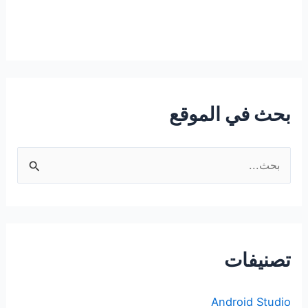
بحث في الموقع
ا
ل
ب
ح
ث
تصنيفات
ع
ن
Android Studio