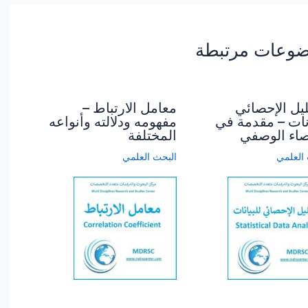
وعات مرتبطة
ليل الإحصائي
معامل الارتباط –
انات – مقدمة في
مفهومه ودلالته وأنواعه
صاء الوصفي
المختلفة
 العلمي
البحث العلمي