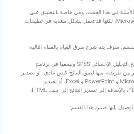
مثلة في هذا القسم، وهي خاصة بالتطبيق على
برنامج معالجة النصوص Microsoft Word، لكنها قد تعمل بشكل مشابه في تطبيقات
قسم، سوف يتم شرح طرق القيام بالمهام التالية:
استخدام النتائج في مخرجات برنامج التحليل الإحصائي SPSS ولصقها في برنامج
Word، وذلك بأكثر من طريقة، منها لصق النتائج كنص عادي، أو تصدير
المخرجات إلى ملفات Microsoft Word و PowerPoint و Excel، أو تصدير
الوصول إليها ضمن هذا القسم: