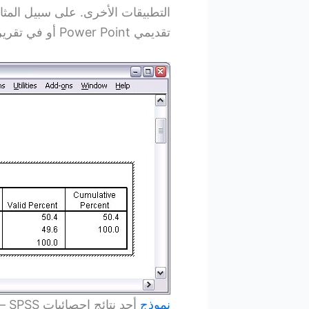
التطبيقات الأخرى. على سبيل ال
تقديمي Power Point أو في تقرير مكتوب في برنامج Microsoft Word.
نموذج
أحد نتائج إحصائيات SPSS – استخدام النتائج في تطبيقات أخرى