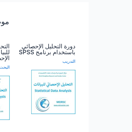
موض
دورة التحليل الإحصائي
التح
باستخدام برنامج SPSS
للبي
الإح
التدريب
البحث