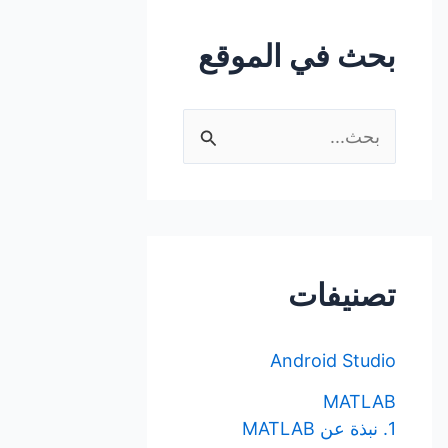
بحث في الموقع
ا
ل
ب
ح
ث
تصنيفات
ع
ن
Android Studio
:
MATLAB
1. نبذة عن MATLAB