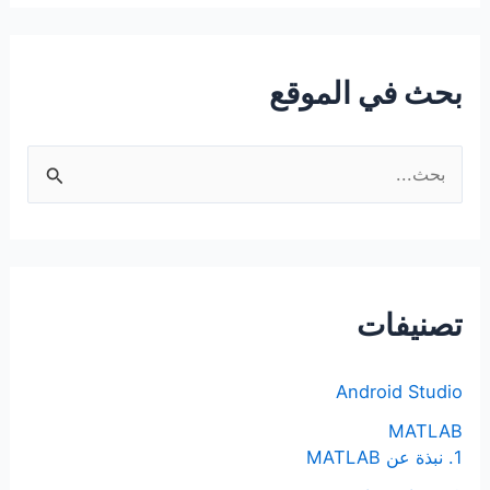
بحث في الموقع
ا
ل
ب
ح
ث
تصنيفات
ع
ن
Android Studio
:
MATLAB
1. نبذة عن MATLAB