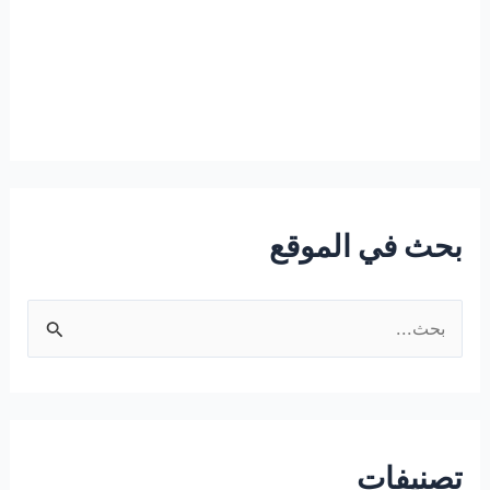
بحث في الموقع
ا
ل
ب
ح
ث
تصنيفات