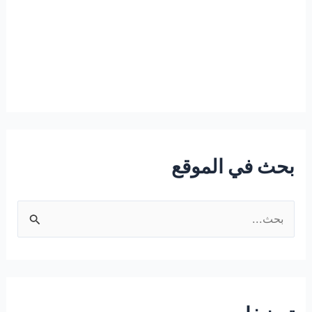
بحث في الموقع
ا
ل
ب
ح
ث