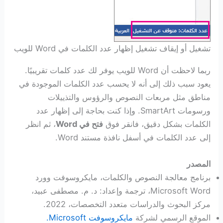
تشغيل أو إيقاف تشغيل إظهار عدد الكلمات في Word للويب
ربما لاحظت أن Word للويب يوفر لك عدد كلمات تقريبيًا.
يعود سبب ذلك إلى أنه لا يحسب عدد الكلمات الموجودة في
مناطق مثل مربعات النصوص والرؤوس والتذييلات
ورسومات SmartArt. وإذا كنت بحاجة إلى إظهار عدد
الكلمات بشكل دقيق، فانقر فوق
فتح في Word‏
، ثم انظر
إلى عدد الكلمات في أسفل نافذة مستند Word.
المصدر
برنامج معالجة النصوص والكلمات، مايكروسوفت وورد
Microsoft Word، ترجمة وإعداد: د. م. مصطفى عبيد،
مركز البحوث والدراسات متعدد التخصصات، 2022.
الموقع الرسمي لشركة
مايكروسوفت Microsoft.