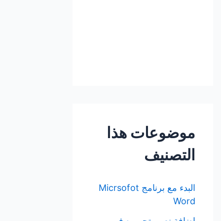
موضوعات هذا
التصنيف
البدء مع برنامج Micrsofot
Word
إضافة نص وتحريره في