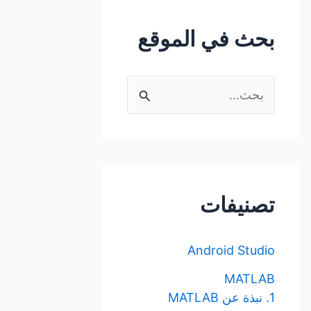
بحث في الموقع
ا
ل
ب
ح
ث
تصنيفات
ع
ن
Android Studio
:
MATLAB
1. نبذة عن MATLAB