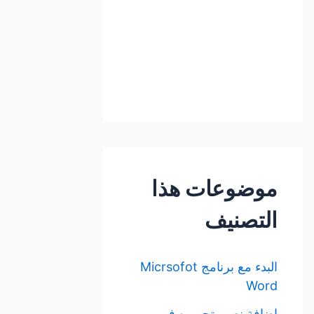
موضوعات هذا
التصنيف
البدء مع برنامج Micrsofot
Word
إضافة نص وتحريره في