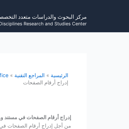
خطي
لى
مركز البحوث والدراسات متعدد التخصص
لمحتوى
Disciplines Research and Studies Center
الرئيسية
المراجع التقنية
fice
إدراج أرقام الصفحات
إدراج أرقام الصفحات في مستند وورد Word في ows
من أجل إدراج أرقام الصفحات في مستند وورد Word في s