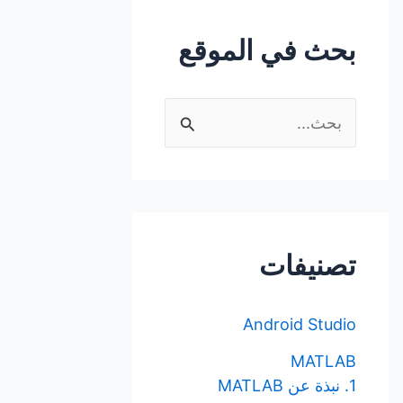
بحث في الموقع
ا
ل
ب
ح
ث
تصنيفات
ع
ن
Android Studio
:
MATLAB
1. نبذة عن MATLAB