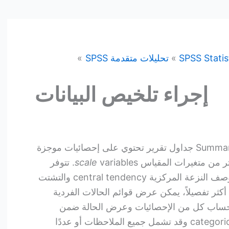
SPSS Statis
تحليلات متقدمة SPSS
إجراء تلخيص البيانات
ينتج عن إجراء تلخيص البيانات Summarize جداول تقرير تحتوي على إحصائيات موجزة
أكثر من متغيرات المقياس
scale
variables. تتوفر
مجموعة متنوعة من الإحصائيات لوصف النزعة المركزية central tendency والتشتت
داول أكثر تفصيلاً، يمكن عرض قوائم الحالات الفردية
individual ca. يمكن حساب كل من الإحصائيات وعرض الحالة ضمن
مستويات متغير فئوي categorical variable وقد تشمل جميع الملاحظات أو عددًا