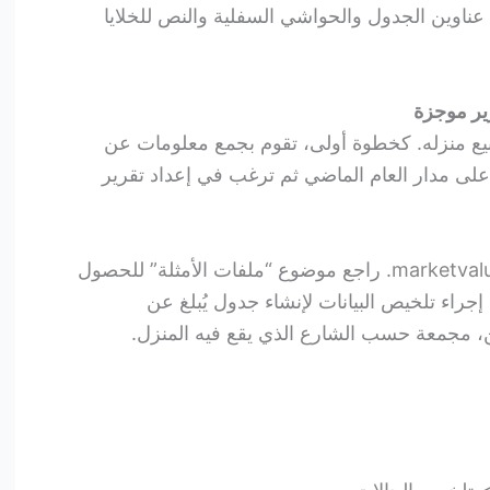
 عناوين الجدول والحواشي السفلية والنص للخلايا
رير موجزة
يع منزله. كخطوة أولى، تقوم بجمع معلومات عن
على مدار العام الماضي ثم ترغب في إعداد تقرير
يستخدم هذا المثال الملف marketvalues.sav. راجع موضوع “ملفات الأمثلة” للحصول
راء تلخيص البيانات لإنشاء جدول يُبلغ عن
، مجمعة حسب الشارع الذي يقع فيه المنزل.