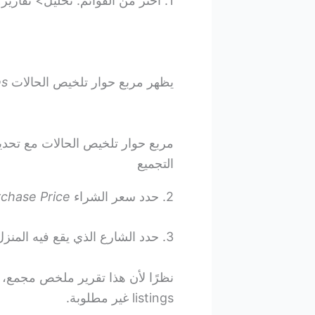
1. اختر من القوائم: تحليل> تقارير> تلخيص الحالات …
يظهر مربع حوار تلخيص الحالات
es
مربع حوار تلخيص الحالات مع تحدي
التجميع
2. حدد سعر الشراء
rchase Price
3. حدد الشارع الذي يقع فيه المنزل
listings غير مطلوبة.