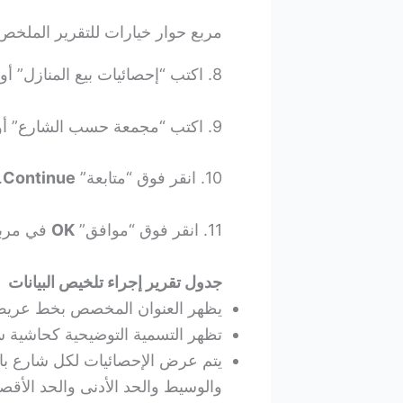
مربع حوار خيارات للتقرير الملخص
8. اكتب “إحصائيات بيع المنازل” أو بالإنجليزية Home Sale Statistics كعنوان Title.
9. اكتب “مجمعة حسب الشارع” أو بالإنجليزية Grouped by Street كتعليق Caption.
10. انقر فوق “متابعة”
Continue
.
11. انقر فوق “موافق”
OK
في مربع 
جدول تقرير
إجراء تلخيص البيانات
يظهر العنوان المخصص بخط عري
تظهر التسمية التوضيحية كحاشية س
والوسيط والحد الأدنى والحد الأقص