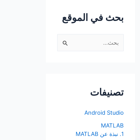
بحث في الموقع
ا
ل
ب
ح
ث
تصنيفات
ع
ن
Android Studio
:
MATLAB
1. نبذة عن MATLAB