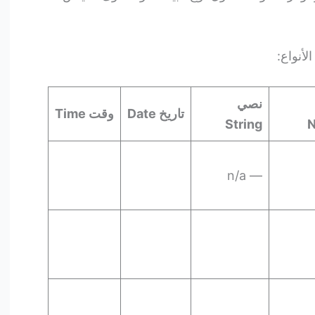
أنواع:
نصي
تاريخ Date
وقت Time
String
N
— n/a