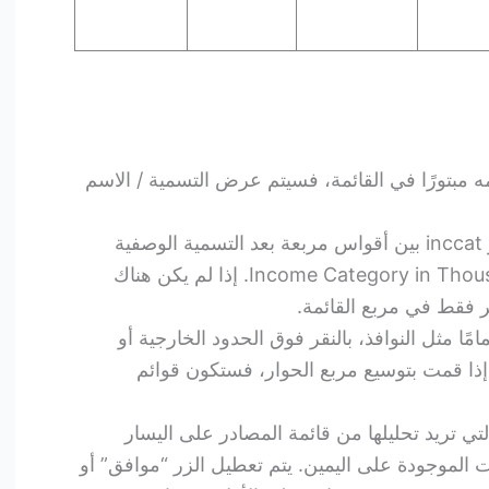
ه مبتورًا في القائمة، فسيتم عرض التسمية / الاسم
في مربع الحوار يظهر اسم المتغير inccat بين أقواس مربعة بعد التسمية الوصفية
للمتغير “فئة الدخل بالآلاف” Income Category in Thousands. إذا لم يكن هناك
 فقط في مربع القائمة.
ًا مثل النوافذ، بالنقر فوق الحدود الخارجية أو
 إذا قمت بتوسيع مربع الحوار، فستكون قوائم
لتي تريد تحليلها من قائمة المصادر على اليسار
ت الموجودة على اليمين. يتم تعطيل الزر “موافق” أو