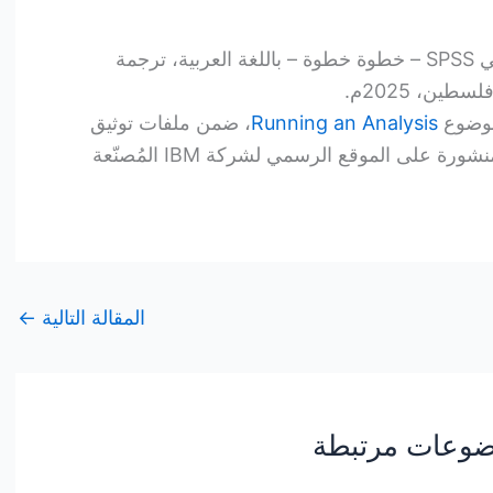
كتاب شرح برنامج التحليل الإحصائي SPSS – خطوة خطوة – باللغة العربية، ترجمة
ين، 2025م.
 موضوع
Running an Analysis
، ضمن ملفات توثيق
برنامج التحليل الإحصائي SPSS المنشورة على الموقع الرسمي لشركة IBM المُصنّعة
المقالة التالية
←
وعات مرتبطة