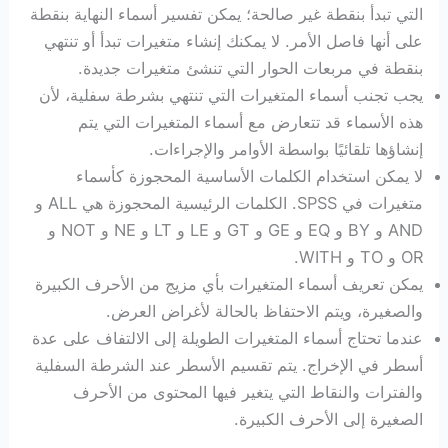
التي تبدأ بنقطة غير صالحة؛ يمكن تفسير أسماء النهاية بنقطة
على أنها فاصل الأمر. لا يمكنك إنشاء متغيرات تبدأ أو تنتهي
بنقطة في مربعات الحوار التي تنشئ متغيرات جديدة.
يجب تجنب أسماء المتغيرات التي تنتهي بشرطة سفلية، لأن
هذه الأسماء قد تتعارض مع أسماء المتغيرات التي يتم
إنشاؤها تلقائيًا بواسطة الأوامر والإجراءات.
لا يمكن استخدام الكلمات الأساسية المحجوزة كأسماء
متغيرات في SPSS. الكلمات الرئيسية المحجوزة هي ALL و
AND و BY و EQ و GE و GT و LE و LT ​​و NE و NOT و
OR و TO و WITH.
يمكن تعريف أسماء المتغيرات بأي مزيج من الأحرف الكبيرة
والصغيرة، ويتم الاحتفاظ بالحالة لأغراض العرض.
عندما تحتاج أسماء المتغيرات الطويلة إلى الالتفاف على عدة
أسطر في الإخراج. يتم تقسيم الأسطر عند الشرطة السفلية
والفترات والنقاط التي يتغير فيها المحتوى من الأحرف
الصغيرة إلى الأحرف الكبيرة.