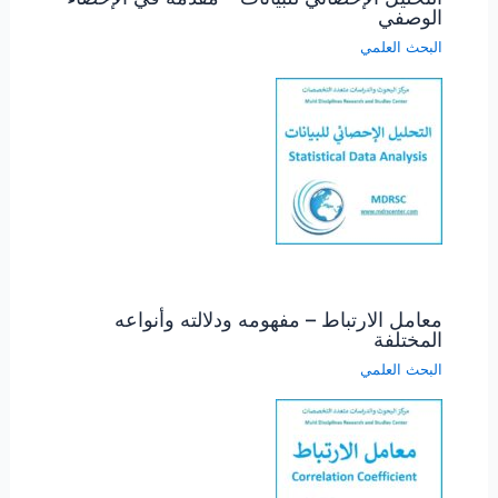
الوصفي
البحث العلمي
معامل الارتباط – مفهومه ودلالته وأنواعه
المختلفة
البحث العلمي