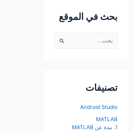
بحث في الموقع
ا
ل
ب
ح
ث
تصنيفات
ع
ن
Android Studio
:
MATLAB
1. نبذة عن MATLAB