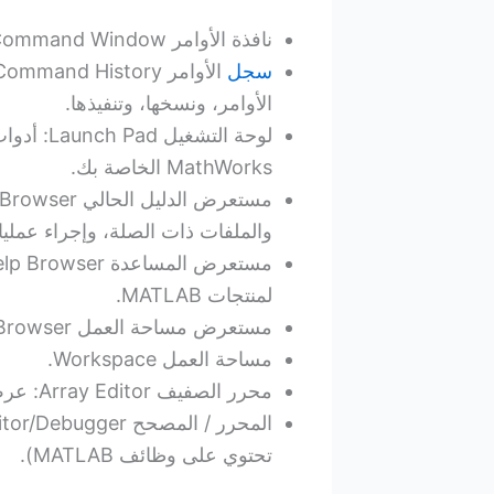
نافذة الأوامر Command Window: تشغيل وظائف MATLAB.
سجل
الأوامر، ونسخها، وتنفيذها.
لوحة التش
MathWorks الخاصة بك.
والملفات ذات الصلة، وإجراء عمليا
لمنتجات MATLAB.
مستعرض مساحة العمل Workspace Browser: عرض محتويات ملف
مساحة العمل Workspace.
محرر الصفيف Array Editor: عرض محتويات الصفيف بتنسيق جدول وتحرير القيم.
تحتوي على وظائف MATLAB).