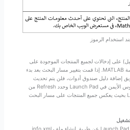
ند استخدام الرموز
ل) على إدخالات لجميع المنتجات الموجودة على
مسار بحث MATLAB عند بدء جلسة MATLAB. إذا قمت بتغيير مسار البحث بعد بدء
ق إضافة دليل صندوق أدوات، فلن يتم تحديث
Launch Pad تلقائيًا. انقر بزر الماوس الأيمن في Launch Pad وحدد Refresh من
قائمة السياق لتحديث Launch Pad بحيث يعكس جميع المنتجات على مسار البحث
لتشغيل