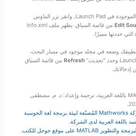
لمشاهدة مثال، حدد أحد الإدخالات الموجودة في Launch Pad، وانقر بزر الماوس
Edit So
من قائمة السياق. يظهر ملف info.xml
التي حددتها مميزًا.
لف info.xml مشابه لتطبيقك وضعه في مجلد موجود في مسار البحث.
Refresh
من قائمة السياق
كتاب بيئة البرمجة والتطوير MATLAB باللغة العربية، ترجمة وإعداد: د. م. مصطفى
رابط صفحة الكتاب على موقع شركة Mathworks المُصنّعة لبيئة برمجة لغة الحوسبة
MATLA على موقع جوجل للكتب
.