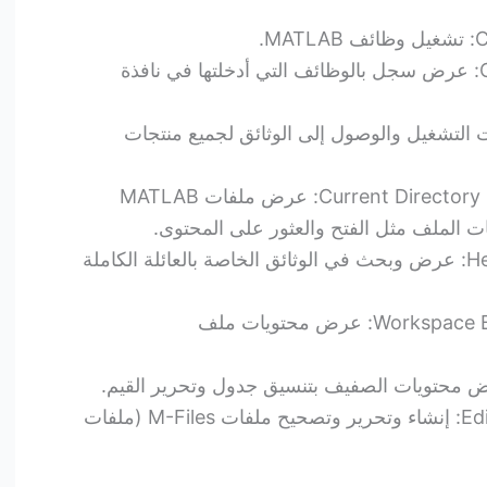
الأوامر Command History: عرض سجل بالوظائف التي أدخلتها في نافذة
غيل Launch Pad: أدوات التشغيل والوصول إلى الوثائق لجميع منتجات
مستعرض الدليل الحالي Current Directory Browser: عرض ملفات MATLAB
ت الملف مثل الفتح والعثور على المحتوى.
مستعرض المساعدة Help Browser: عرض وبحث في الوثائق الخاصة بالعائلة الكاملة
المحرر / المصحح Editor/Debugger: إنشاء وتحرير وتصحيح ملفات M-Files (ملفات