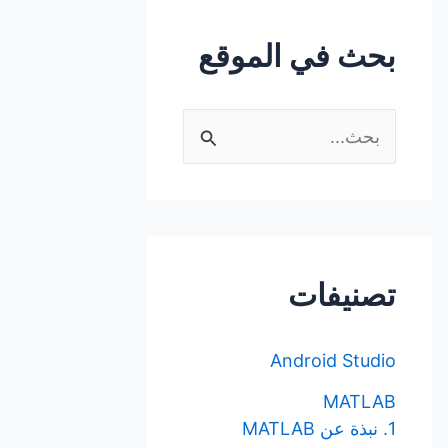
بحث في الموقع
ا
ل
ب
ح
ث
تصنيفات
ع
ن
Android Studio
:
MATLAB
1. نبذة عن MATLAB