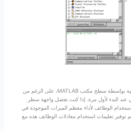
يتم إدارة أدوات سطح المكتب التالية بواسطة سطح مكتب MATLAB، على الرغم من
عند البدء لأول مرة. إذا كنت تفضل واجهة سطر
command، فيمكنك استخدام الوظائف لأداء معظم الميزات الموجودة في
ت سطح المكتب MATLAB. يتم توفير تعليمات استخدام معادلات الوظائف هذه مع